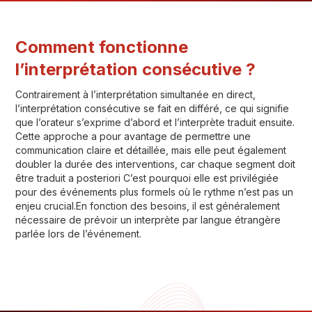
Comment fonctionne
l’interprétation consécutive ?
Contrairement à l’interprétation simultanée en direct,
l’interprétation consécutive se fait en différé, ce qui signifie
que l’orateur s’exprime d’abord et l’interprète traduit ensuite.
Cette approche a pour avantage de permettre une
communication claire et détaillée, mais elle peut également
doubler la durée des interventions, car chaque segment doit
être traduit a posteriori C’est pourquoi elle est privilégiée
NOS SOLUTIONS
pour des événements plus formels où le rythme n’est pas un
enjeu crucial.En fonction des besoins, il est généralement
D’INTERPRÉTATION
nécessaire de prévoir un interprète par langue étrangère
parlée lors de l’événement.
CONSÉCUTIVE À LYON ET PARIS
Que vous organisiez un événement à Lyon, à Paris, à
Genève ou ailleurs (en France comme à l’étranger), notre
agence de services linguistiques vous propose un