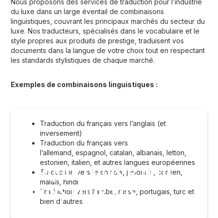
Nous proposons des services de traduction pour l’industrie
du luxe dans un large éventail de combinaisons
linguistiques, couvrant les principaux marchés du secteur du
luxe. Nos traducteurs, spécialisés dans le vocabulaire et le
style propres aux produits de prestige, traduisent vos
documents dans la langue de votre choix tout en respectant
les standards stylistiques de chaque marché.
Exemples de combinaisons linguistiques :
Traduction du français vers l’anglais (et
inversement)
Traduction du français vers
l’allemand, espagnol, catalan, albanais, letton,
estonien, italien, et autres langues européennes
POURQUOI CHOISIR INTO-
Traduction vers le chinois, japonais, coréen,
malais, hindi
NATIONS POUR VOS
Traduction vers l’arabe, russe, portugais, turc et
bien d'autres
TRADUCTIONS DANS