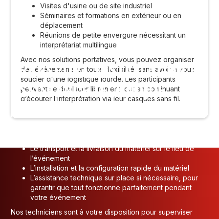
Visites d'usine ou de site industriel
Séminaires et formations en extérieur ou en
déplacement
Réunions de petite envergure nécessitant un
interprétariat multilingue
Avec nos solutions portatives, vous pouvez organiser
TRANSPORT, INSTALLATION ET
des événements en toute flexibilité, sans avoir à vous
soucier d'une logistique lourde. Les participants
ASSISTANCE TECHNIQUE
peuvent se déplacer librement tout en continuant
d’écouter l’interprétation via leur casques sans fil.
Nous nous occupons de toute la logistique relative au
matériel d’interprétation portatif. Notre équipe prend en
charge :
La visite technique préalable (repérage)
Le transport et la livraison du matériel sur le lieu de
l’événement
L’installation et la configuration rapide du matériel
L’assistance technique sur place si nécessaire, pour
garantir que tout fonctionne parfaitement pendant
votre événement
Nos techniciens sont à votre disposition pour superviser