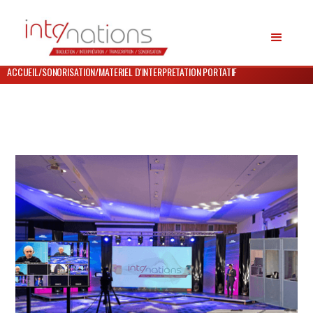
ACCUEIL
/
SONORISATION
/
MATERIEL D'INTERPRETATION PORTATIF