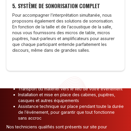
5. SYSTÈME DE SONORISATION COMPLET
Pour accompagner l’interprétation simultanée, nous
proposons également des solutions de sonorisation.
En fonction de la taille et de l’acoustique de la salle,
nous vous fournissons des micros de table, micros
TRANSPORT, INSTALLATION ET
pupitres, haut-parleurs et amplificateurs pour assurer
que chaque participant entende parfaitement les
ASSISTANCE TECHNIQUE
discours, même dans de grandes salles.
En choisissant INTO-NATIONS, vous bénéficiez d’un service
complet. Nous assurons non seulement la fourniture du
matériel, mais également :
Repérage technique en amont
Transport du matériel vers le lieu de votre événement
Installation et mise en place des cabines, pupitres,
casques et autres équipements
Assistance technique sur place pendant toute la durée
de l’événement, pour garantir que tout fonctionne
sans accroc
Nos techniciens qualifiés sont présents sur site pour