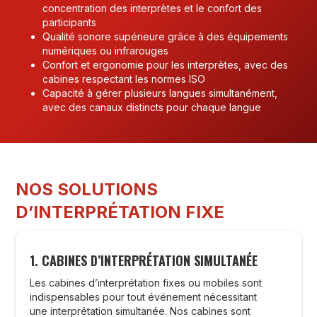
concentration des interprètes et le confort des
participants
Qualité sonore supérieure grâce à des équipements
numériques ou infrarouges
Confort et ergonomie pour les interprètes, avec des
cabines respectant les normes ISO
Capacité à gérer plusieurs langues simultanément,
avec des canaux distincts pour chaque langue
NOS SOLUTIONS
D’INTERPRÉTATION FIXE
1. CABINES D’INTERPRÉTATION SIMULTANÉE
Les cabines d’interprétation fixes ou mobiles sont
indispensables pour tout événement nécessitant
une interprétation simultanée. Nos cabines sont