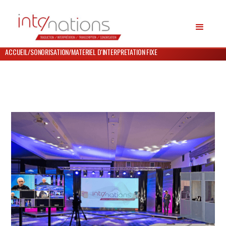
ACCUEIL
/
SONORISATION
/
MATERIEL D'INTERPRETATION FIXE