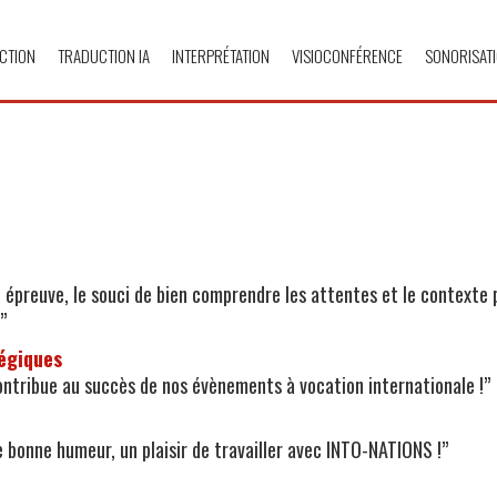
CTION
TRADUCTION IA
INTERPRÉTATION
VISIOCONFÉRENCE
SONORISAT
e épreuve, le souci de bien comprendre les attentes et le contexte p
”
tégiques
ntribue au succès de nos évènements à vocation internationale !”
de bonne humeur, un plaisir de travailler avec INTO-NATIONS !”