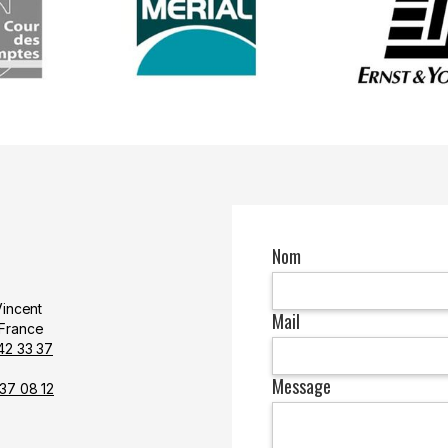
Nom
Vincent
Mail
France
 42 33 37
Message
 37 08 12