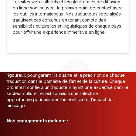
Les sites web culturels et les plateformes de diffusion
en ligne sont souvent le premier point de contact avec
les publics internationaux. Nos traducteurs spécialisés
NOTRE METHODE POUR
traduisent ces contenus en tenant compte des
sensibilités culturelles et linguistiques de chaque pays
GARANTIR LA QUALITÉ DES
pour offrir une expérience immersive en ligne.
TRADUCTIONS DANS L’ART ET
LA CULTURE
Chez INTO-NATIONS, nous appliquons un processus
rigoureux pour garantir la qualité et la précision de chaque
traduction dans le domaine de l’art et de la culture. Chaque
projet est confié à un traducteur ayant une expertise dans le
secteur culturel, et est soumis à une relecture
approfondie pour assurer l’authenticité et l’impact du
message.
Nos engagements incluent :