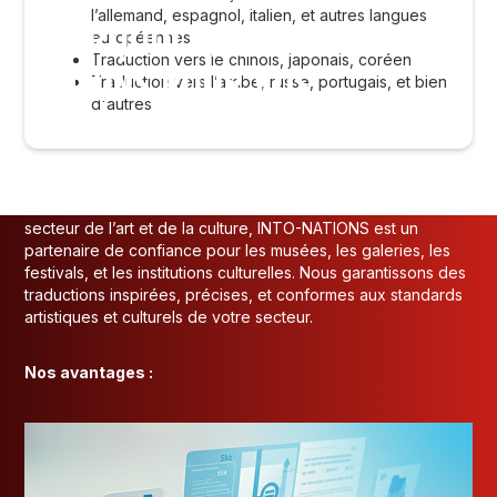
l’allemand, espagnol, italien, et autres langues
POURQUOI CHOISIR INTO-
européennes
Traduction vers le chinois, japonais, coréen
NATIONS POUR VOS
Traduction vers l’arabe, russe, portugais, et bien
d'autres
TRADUCTIONS DANS L’ART ET
LA CULTURE ?
Avec plus de 36 ans d’expérience dans la traduction pour le
secteur de l’art et de la culture, INTO-NATIONS est un
partenaire de confiance pour les musées, les galeries, les
festivals, et les institutions culturelles. Nous garantissons des
traductions inspirées, précises, et conformes aux standards
artistiques et culturels de votre secteur.
Nos avantages :