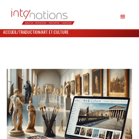
ACCUEIL
/
TRADUCTION
/
ART ET CULTURE