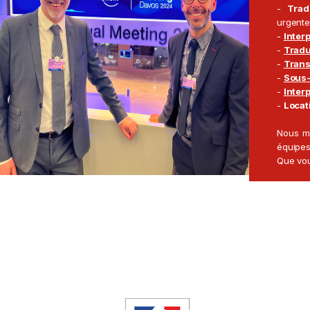
-
Trad
contextes exigeants et souvent
urgent
complexes.
-
Inter
-
Tradu
Découvrez notre
-
Trans
équipe
-
Sous-
-
Inter
-
Locati
Nous me
équipes
Que vou