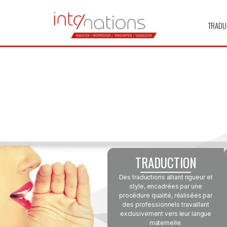
TRADU
TRADUCTION
Des traductions alliant rigueur et
style, encadrées par une
procédure qualité, réalisées par
des professionnels travaillant
exclusivement vers leur langue
maternelle.