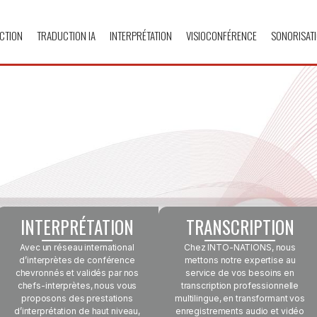
CTION
TRADUCTION IA
INTERPRÉTATION
VISIOCONFÉRENCE
SONORISAT
INTERPRÉTATION
TRANSCRIPTION
Avec un réseau international
Chez INTO-NATIONS, nous
d’interprètes de conférence
mettons notre expertise au
chevronnés et validés par nos
service de vos besoins en
chefs-interprètes, nous vous
transcription professionnelle
proposons des prestations
multilingue, en transformant vos
d’interprétation de haut niveau,
enregistrements audio et vidéo