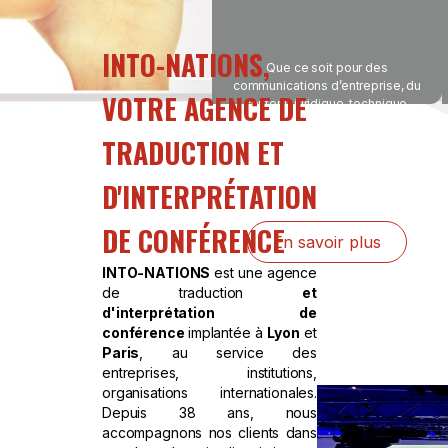
INTO-NATIONS,
Que ce soit pour des
communications d’entreprise, du
VOTRE AGENCE DE
contenu juridique, technique,
financier, ou pour la localisation de
TRADUCTION ET
sites web, nous nous engageons
à des traductions qui renforcent
votre image de marque et
D'INTERPRÉTATION
répondent aux exigences de
votre secteur.
DE CONFÉRENCE
En savoir plus
INTO-NATIONS
est une agence
de traduction
et
d'interprétation de
conférence
implantée à
Lyon
et
Paris
, au service des
entreprises, institutions,
organisations internationales.
Depuis 38 ans, nous
accompagnons nos clients dans