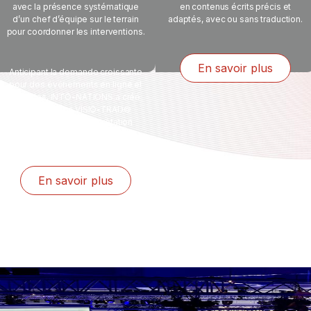
avec la présence systématique
en contenus écrits précis et
d’un chef d’équipe sur le terrain
adaptés, avec ou sans traduction.
pour coordonner les interventions.
En savoir plus
Anticipant la demande croissante
pour des événements en ligne et
hybrides, INTO-NATIONS a créé
deux studios VISIO-TRAD©
spécialisés en interprétation
simultanée à distance (RSI),
équipés des dernières
technologies.
En savoir plus