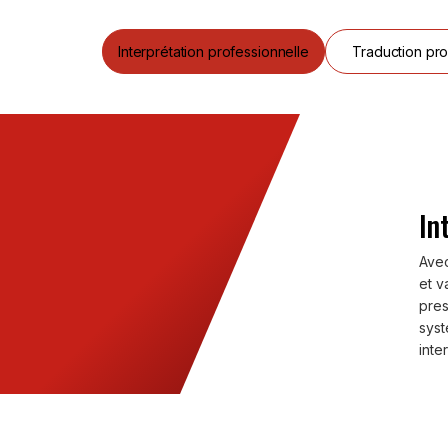
Interprétation professionnelle
Traduction pro
In
Avec
et v
pres
syst
inte