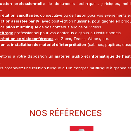
uction professionnelle
de documents techniques, juridiques, médic
e…
prétation simultanée
,
consécutive
ou de
liaison
pour vos événements en 
ction assistée par IA
avec post-édition humaine, pour gagner en produc
cription multilingue
de vos contenus audios ou vidéos
titrage
professionnel pour vos contenus digitaux ou institutionnels
prétation en visioconférence
via Zoom, Teams, Webex, etc.
on et installation de matériel d’interprétation
(cabines, pupitres, cas
ttons à votre disposition un
matériel audio et informatique de haut
.
s organisiez une réunion bilingue ou un congrès multilingue à grande éc
NOS RÉFÉRENCES