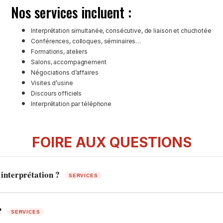
Nos services incluent :
Interprétation simultanée, consécutive, de liaison et chuchotée
Conférences, colloques, séminaires…
Formations, ateliers
Salons, accompagnement
Négociations d’affaires
Visites d’usine
Discours officiels
Interprétation par téléphone
FOIRE AUX QUESTIONS
 interprétation ?
SERVICES
 contrats, rapports, sites web, certificats… L'
interprétation
porte sur l'o
?
SERVICES
ar des spécialistes dans chaque domaine.