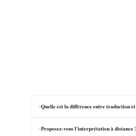
Quelle est la différence entre traduction et
La
traduction
concerne les documents écrits :
Proposez-vous l'interprétation à distance 
Nous proposons les deux services, assurés p