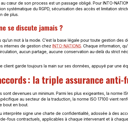
lité au cœur de son process est un passage obligé. Pour INTO-NATI
ion systématique du RGPD, sécurisation des accès et limitation stric
n de plus.
ne se discute jamais ?
s qu’un mot à la mode. C’est la base légale pour toute gestion des
es internes de gestion chez
INTO-NATIONS
. Chaque information, qu
ne circulation, aucun partage, aucune conservation au-delà du strict né
que client garde toujours la main sur ses données, appuyé par une éq
ccords : la triple assurance anti-f
tions sont devenues un minimum. Parmi les plus exigeantes, la norme I
 spécifique au secteur de la traduction, la norme ISO 17100 vient renf
e bout en bout.
interprète signe une charte de confidentialité, adossée à des accord
arde-fous contractuels, applicables à chaque intervenant et à chaque