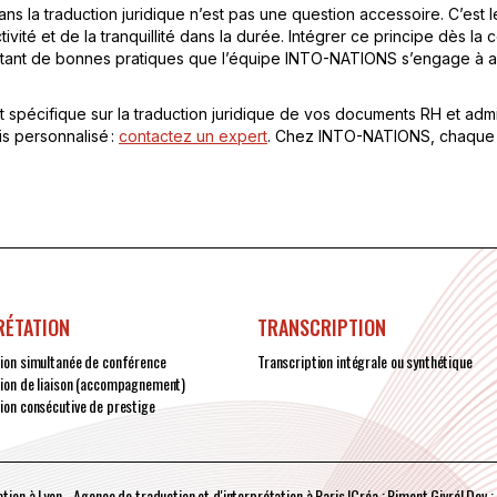
ns la traduction juridique n’est pas une question accessoire. C’est
activité et de la tranquillité dans la durée. Intégrer ce principe dès
 Autant de bonnes pratiques que l’équipe INTO-NATIONS s’engage à a
pécifique sur la traduction juridique de vos documents RH et admin
s personnalisé :
contactez un expert
. Chez INTO-NATIONS, chaque i
RÉTATION
TRANSCRIPTION
tion simultanée de conférence
Transcription intégrale ou synthétique
tion de liaison (accompagnement)
ion consécutive de prestige
tion à Lyon - Agence de traduction et d'interprétation à Paris I
Créa : Piment Givré
I Dev :