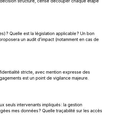
de décision structuré, censé découper chaque étape
 ? Quelle est la législation applicable ? Un bon
et proposera un audit d’impact (notamment en cas de
nfidentialité stricte, avec mention expresse des
ngagements est un point de vigilance majeure.
x seuls intervenants impliqués : la gestion
rgées mes données ? Quelle traçabilité sur les accès