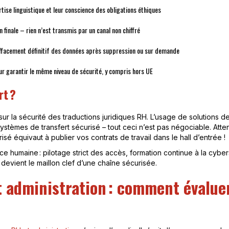
tise linguistique et leur conscience des obligations éthiques
n finale – rien n’est transmis par un canal non chiffré
effacement définitif des données après suppression ou sur demande
r garantir le même niveau de sécurité, y compris hors UE
rt ?
al sur la sécurité des traductions juridiques RH. L’usage de solution
èmes de transfert sécurisé – tout ceci n’est pas négociable. Attentio
sé équivaut à publier vos contrats de travail dans le hall d’entrée !
e humaine : pilotage strict des accès, formation continue à la cybers
evient le maillon clef d’une chaîne sécurisée.
t administration : comment évalu