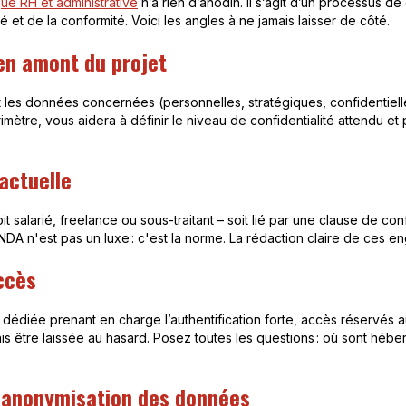
que RH et administrative
n’a rien d’anodin. Il s’agit d’un processus 
té et de la conformité. Voici les angles à ne jamais laisser de côté.
 en amont du projet
les données concernées (personnelles, stratégiques, confidentielles)
imètre, vous aidera à définir le niveau de confidentialité attendu 
actuelle
it salarié, freelance ou sous-traitant – soit lié par une clause de co
NDA n'est pas un luxe : c'est la norme. La rédaction claire de ces e
ccès
e dédiée prenant en charge l’authentification forte, accès réservés au
s être laissée au hasard. Posez toutes les questions : où sont hébe
 l’anonymisation des données