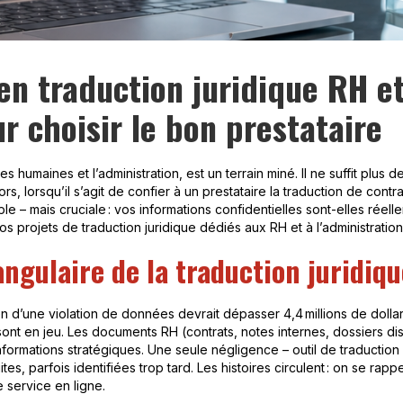
n traduction juridique RH et
ur choisir le bon prestataire
humaines et l’administration, est un terrain miné. Il ne suffit plus de l
s, lorsqu’il s’agit de confier à un prestataire la traduction de contra
e – mais cruciale : vos informations confidentielles sont-elles réelle
os projets de traduction juridique dédiés aux RH et à l’administration
 angulaire de la traduction juridi
n d’une violation de données devrait dépasser 4,4 millions de dollars.
ont en jeu. Les documents RH (contrats, notes internes, dossiers disc
ormations stratégiques. Une seule négligence – outil de traduction
es, parfois identifiées trop tard. Les histoires circulent : on se rapp
 service en ligne.