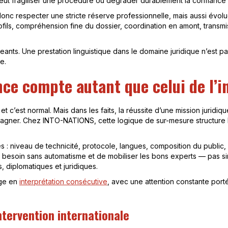
peut fragiliser une procédure ou dégrader durablement la confiance e
 donc respecter une stricte réserve professionnelle, mais aussi évo
fils, compréhension fine du dossier, coordination en amont, transmi
geants. Une prestation linguistique dans le domaine juridique n’est 
e.
nce compte autant que celui de l’i
 et c’est normal. Mais dans les faits, la réussite d’une mission juridi
agner. Chez INTO-NATIONS, cette logique de sur-mesure structure l’
niveau de technicité, protocole, langues, composition du public, f
le besoin sans automatisme et de mobiliser les bons experts — pas 
, diplomatiques et juridiques.
rge en
interprétation consécutive
, avec une attention constante porté
ntervention internationale