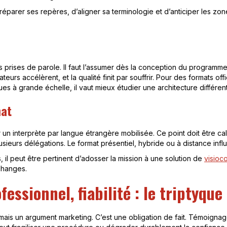
éparer ses repères, d’aligner sa terminologie et d’anticiper les zone
es prises de parole. Il faut l’assumer dès la conception du programm
ateurs accélèrent, et la qualité finit par souffrir. Pour des formats o
s à grande échelle, il vaut mieux étudier une architecture différen
mat
 un interprète par langue étrangère mobilisée. Ce point doit être c
usieurs délégations. Le format présentiel, hybride ou à distance influ
, il peut être pertinent d’adosser la mission à une solution de
visioc
échanges.
fessionnel, fiabilité : le triptyqu
 jamais un argument marketing. C’est une obligation de fait. Témoignag