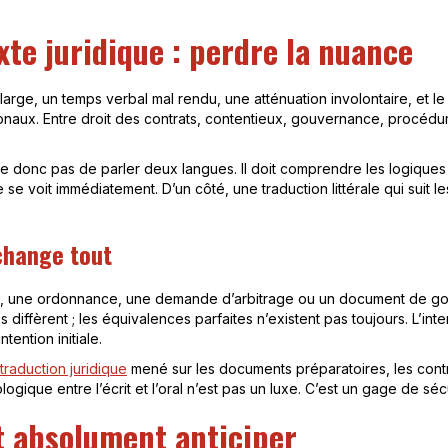
xte juridique : perdre la nuance
large, un temps verbal mal rendu, une atténuation involontaire, et le 
onaux. Entre droit des contrats, contentieux, gouvernance, procédur
e donc pas de parler deux langues. Il doit comprendre les logiques 
 voit immédiatement. D’un côté, une traduction littérale qui suit les m
 change tout
ité, une ordonnance, une demande d’arbitrage ou un document de go
iffèrent ; les équivalences parfaites n’existent pas toujours. L’inter
ntention initiale.
traduction juridique
mené sur les documents préparatoires, les contr
logique entre l’écrit et l’oral n’est pas un luxe. C’est un gage de sécu
t absolument anticiper