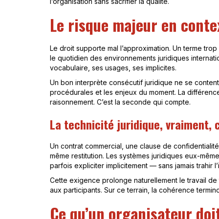
l’organisation sans sacrifier la qualité.
Le risque majeur en conte
Le droit supporte mal l’approximation. Un terme trop 
le quotidien des environnements juridiques internati
vocabulaire, ses usages, ses implicites.
Un bon interprète consécutif juridique ne se content
procédurales et les enjeux du moment. La différence se
raisonnement. C’est la seconde qui compte.
La technicité juridique, vraiment,
Un contrat commercial, une clause de confidential
même restitution. Les systèmes juridiques eux-mêmes d
parfois expliciter implicitement — sans jamais trahir l’i
Cette exigence prolonge naturellement le travail de
aux participants. Sur ce terrain, la cohérence termino
Ce qu’un organisateur doi