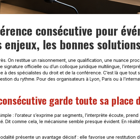
férence consécutive pour évé
s enjeux, les bonnes solution
rès. On restitue un raisonnement, une qualification, une nuance proc
 signature officielle ou d’un colloque juridique multilingue, l’interp
à des spécialistes du droit et de la conférence. C’est là que tout se
tion du rythme. Pour des organisateurs à Lyon, Paris ou à l’internatio
consécutive garde toute sa place d
simple : l’orateur s’exprime par segments, l’interprète écoute, pre
rté. Dit comme cela, le mécanisme semble presque évident. En réalité
odalité présente un avantage décisif : elle favorise une restitution 